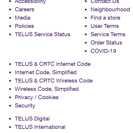
Accessibility
Contact Us
et TELUS travaille chaque jour pour faire cesser ces
Careers
Neighbourhood
appels frauduleux. Fonctionnalités/services ou crédits
Media
Find a store
gratuits Vous pourriez recevoir un appel d'un numéro
usurpé, offrant des choses telles que des forfaits
Policies
User Terms
promotionnels, des services gratuits ou des crédits.
TELUS Service Status
Service Terms
L'appelant demandera vos informations
Order Status
sensibles/personnelles ou de compte pour appliquer
la promotion. Quoi faire : Comme précédemment, ne
COVID-19
donnez jamais d'informations personnelles ou de
compte, et mettez simplement fin à l'appel. Aucune
TELUS & CRTC Internet Code
autre action n'est nécessaire. Votre sécurité est
Internet Code, Simplified
importante pour nous. Parce que les fraudeurs ne
s'arrêtent jamais, nous nous engageons à vous
TELUS & CRTC Wireless Code
fournir des informations sur les dernières tactiques
Wireless Code, Simplified
utilisées par ceux-ci afin que vous puissiez rester
Privacy / Cookies
informé. Pour en savoir plus sur diverses arnaques et
comment vous protéger, explorez ces autres articles :
Security
Arnaques liées aux appels Arnaques d'usurpation
d'identité de marque Arnaques numériques/en ligne
TELUS Digital
Vol d'identité
TELUS International