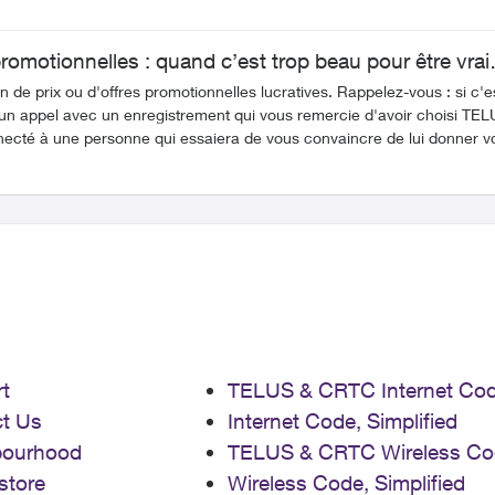
 promotionnelles : quand c’est trop beau pour être vra
n de prix ou d'offres promotionnelles lucratives. Rappelez-vous : si c'e
onnecté à une personne qui essaiera de vous convaincre de lui donner 
ler à votre convenance. C'est une arnaque bien connue, et TELUS trava
our appliquer la promotion. Quoi faire : Comme précédemment, ne donnez jamais d'informations
re. Votre sécurité est importante pour nous. Parce que les fraudeurs ne s'arrêtent
ions sur les dernières tactiques utilisées par ceux-ci afin que vous pu
t
TELUS & CRTC Internet Co
t Us
Internet Code, Simplified
bourhood
TELUS & CRTC Wireless Co
store
Wireless Code, Simplified