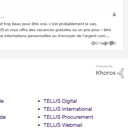
i…
st trop beau pour être vrai, c'est probablement le cas.
vos informations personnelles ou d'envoyer de l'argent comme
214
0
0
Views
likes
Comment
ille chaque jour pour faire cesser ces appels frauduleux.
issiez rester informé. Pour en savoir plus sur diverses
arnaques et comment vous protéger, explorez ces autres articles : Arnaques liées aux appels Arnaques d'usurpation d'identité de marque Arnaques numériques/en ligne Vol d'identité
de
TELUS Digital
TELUS International
de
TELUS Procurement
TELUS Webmail