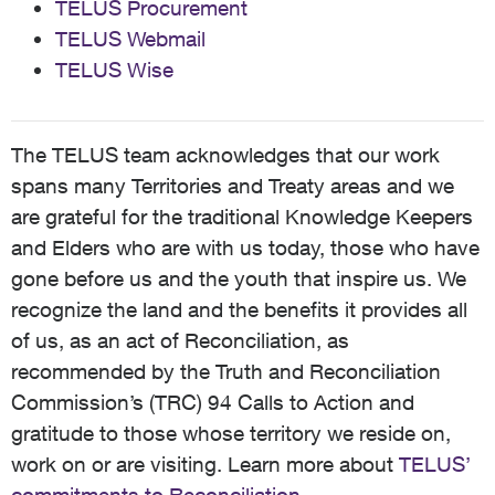
TELUS Procurement
ligne ou des transactions financières, assurez-vous que
le site internet est sécurisé. Réinitialisez aux
TELUS Webmail
paramètres d'usine tout appareil que vous vendez ou
TELUS Wise
donnez. N'entrez pas d'informations personnelles sur
une connexion Wi-Fi publique. Réduisez au minimum la
quantité d'informations personnelles que vous partagez
en ligne (elles peuvent être utilisées pour répondre à
The TELUS team acknowledges that our work
des questions de sécurité, deviner vos mots de passe,
spans many Territories and Treaty areas and we
se faire passer pour vous pour arnaquer des personnes
are grateful for the traditional Knowledge Keepers
que vous connaissez, et plus encore). Prochaines
Étapes Il n'existe pas de solution unique pour le vol
and Elders who are with us today, those who have
d'identité, mais voici quelques suggestions pour vous
gone before us and the youth that inspire us. We
aider à démarrer. Envisagez d'utiliser l'une des options
recognize the land and the benefits it provides all
suivantes comme prochaine étape : Contactez le
service de police local sur la ligne non urgente et
of us, as an act of Reconciliation, as
déposez un rapport. Signalez-le à votre institution
recommended by the Truth and Reconciliation
financière. Contactez les deux bureaux de crédit
Commission’s (TRC) 94 Calls to Action and
nationaux et 1) demandez une copie de votre rapport
de crédit 2) placez une alerte de fraude sur votre
gratitude to those whose territory we reside on,
dossier Equifax Canada : 1-800-465-7166 TransUnion
work on or are visiting. Learn more about
TELUS’
Canada : 1-877-525-3823 Signalez la fraude sur le site