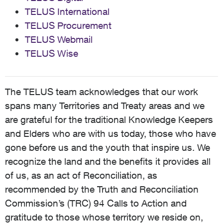
d'Internet/d'ordinateur Dans cette arnaque, un
TELUS International
fraudeur se fait passer pour le soutien technique de
TELUS Procurement
TELUS en vous informant que vous avez un virus ou
un problème d'ordinateur dans le but d'obtenir vos
TELUS Webmail
informations personnelles. Ce que vous pouvez faire :
TELUS Wise
Ne donnez aucun détail au fraudeur et ne cliquez sur
aucun lien qui pourrait lui permettre d'accéder à
votre ordinateur. Si vous pensez que votre ordinateur
a pu être compromis, veuillez contacter TELUS au 1-
The TELUS team acknowledges that our work
888-811-2323 immédiatement pour enquêter.
spans many Territories and Treaty areas and we
Vendeur itinérant se faisant passer pour un employé
are grateful for the traditional Knowledge Keepers
de TELUS Vous pourriez recevoir la visite d'un
fraudeur prétendant être un employé légitime de
and Elders who are with us today, those who have
TELUS. Ce que vous pouvez faire : Vérifiez le nom et
gone before us and the youth that inspire us. We
la pièce d'identité du vendeur. Nous avons un
recognize the land and the benefits it provides all
excellent article sur tout ce que vous devez savoir sur
notre équipe de vente porte-à-porte ici. Ne
of us, as an act of Reconciliation, as
communiquez aucune information personnelle si
recommended by the Truth and Reconciliation
quelque chose vous semble louche. Si quelque
Commission’s (TRC) 94 Calls to Action and
chose vous semble suspect, mettez fin à la
conversation et contactez TELUS immédiatement
gratitude to those whose territory we reside on,