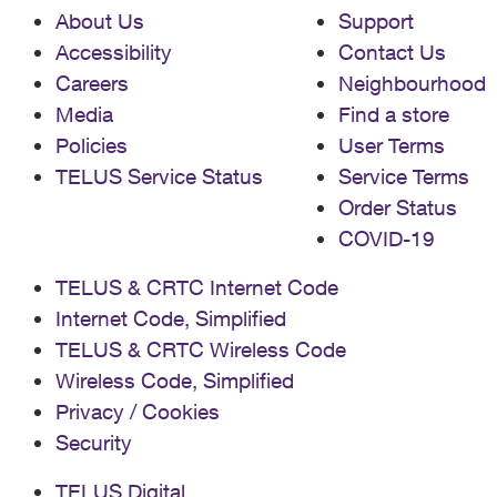
About Us
Support
l'appareil au nom de TELUS Ce que vous pouvez
faire : Si vous recevez un appareil qui ne correspond
Accessibility
Contact Us
pas exactement à ce que vous avez commandé,
Careers
Neighbourhood
contactez-nous. TELUS ne vous appellera PAS pour
Media
Find a store
que vous retourniez votre appareil à une adresse
spécifique. Au lieu de cela, nous vous enverrons par
Policies
User Terms
courriel une étiquette de retour que vous pourrez
TELUS Service Status
Service Terms
apporter à votre bureau de poste local. Ils scanneront
Order Status
l'étiquette et s'occuperont du reste. Consultez notre
processus de retour ici. Se faire passer pour le
COVID-19
recrutement de TELUS pour une offre d'emploi Dans
cette arnaque, un fraudeur se fait passer pour le
TELUS & CRTC Internet Code
recrutement de TELUS et demande 50 $ pour une
Internet Code, Simplified
"Carte d'identité Premium ou Pivilège" dans le cadre
du processus de candidature. Ce que vous pouvez
TELUS & CRTC Wireless Code
faire : TELUS ne demande jamais de dépôts
Wireless Code, Simplified
monétaires pour quelque rôle/projet que ce soit au
Privacy / Cookies
sein de notre entreprise. Ne communiquez aucune
information personnelle et transférez le courriel à
Security
CDP@TELUS.com
Se faire passer pour le soutien de
TELUS en signalant des problèmes
TELUS Digital