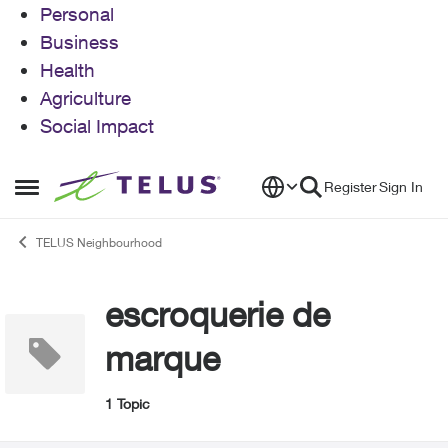
Personal
Business
Health
Agriculture
Social Impact
Skip to content
Register
Sign In
Open Side Menu
TELUS Neighbourhood
escroquerie de
marque
1 Topic