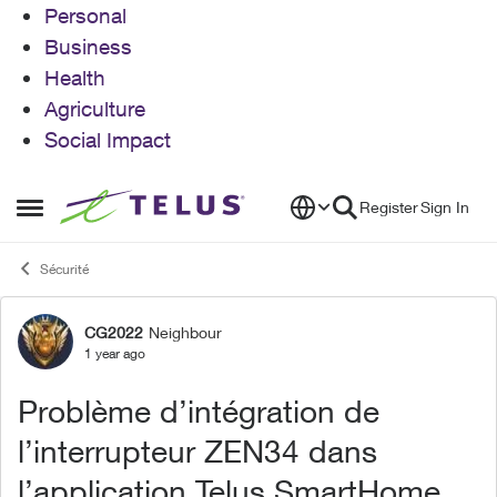
Personal
Business
Health
Agriculture
Social Impact
Skip to content
Register
Sign In
Open Side Menu
Sécurité
CG2022
Neighbour
Forum Discussion
1 year ago
Problème d’intégration de
l’interrupteur ZEN34 dans
l’application Telus SmartHome