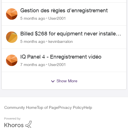
Gestion des règles d’enregistrement
5 months ago
User2001
Billed $268 for equipment never installed,
admitted error, still sent me to collections
5 months ago
kevinbarralon
IQ Panel 4 - Enregistrement vidéo
7 months ago
User2001
Show More
Community Home
Top of Page
Privacy Policy
Help