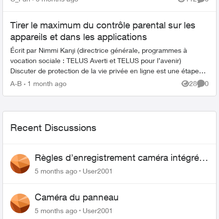
Views
Comme
Tirer le maximum du contrôle parental sur les
appareils et dans les applications
Écrit par Nimmi Kanji (directrice générale, programmes à
vocation sociale : TELUS Averti et TELUS pour l’avenir)
Discuter de protection de la vie privée en ligne est une étape
importante pour ...
A-B
1 month ago
28
0
Views
Comme
Recent Discussions
Règles d’enregistrement caméra intégrée
au panneau de contrôle
5 months ago
User2001
Caméra du panneau
5 months ago
User2001