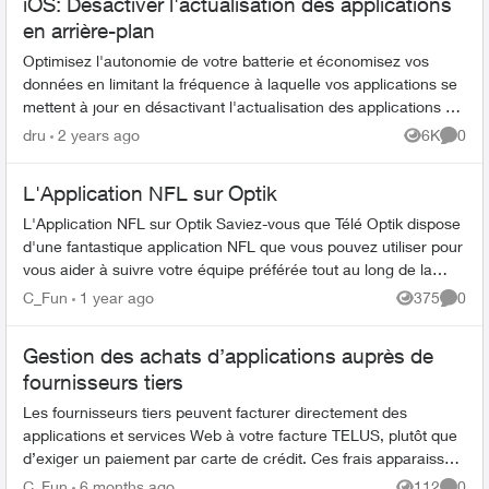
iOS: Désactiver l'actualisation des applications
en arrière-plan
Optimisez l'autonomie de votre batterie et économisez vos
données en limitant la fréquence à laquelle vos applications se
mettent à jour en désactivant l'actualisation des applications en
arrière-p...
dru
2 years ago
6K
0
Views
Comme
L'Application NFL sur Optik
L'Application NFL sur Optik Saviez-vous que Télé Optik dispose
d'une fantastique application NFL que vous pouvez utiliser pour
vous aider à suivre votre équipe préférée tout au long de la
sai...
C_Fun
1 year ago
375
0
Views
Comme
Gestion des achats d’applications auprès de
fournisseurs tiers
Les fournisseurs tiers peuvent facturer directement des
applications et services Web à votre facture TELUS, plutôt que
d’exiger un paiement par carte de crédit. Ces frais apparaissent
comme des achat...
C_Fun
6 months ago
112
0