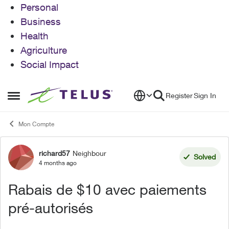
Personal
Business
Health
Agriculture
Social Impact
Skip to content
Register
Sign In
Open Side Menu
Mon Compte
richard57
Neighbour
Forum Discussion
Solved
4 months ago
Rabais de $10 avec paiements
pré-autorisés