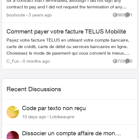
for a contract that I terminated, although I did not sign any
contract to pay and I did not request the termination of any
contract. I...
bouhoute
3 years ago
969
1
Views
Comme
Comment payer votre facture TELUS Mobilité
Payez votre facture TELUS en utilisant votre compte bancaire,
carte de crédit, carte de débit ou services bancaires en ligne.
Choisissez le mode de paiement qui vous convient le mieux.
Configurer l...
C_Fun
8 months ago
789
0
Views
Comme
Recent Discussions
Code par texto non reçu
10 days ago
Lolobeaupre
Dissocier un compte affaire de mon