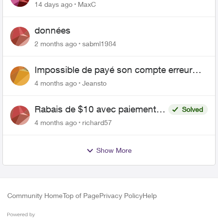
compte personnel
14 days ago
MaxC
données
2 months ago
sabml1984
Impossible de payé son compte erreur
telus
4 months ago
Jeansto
Rabais de $10 avec paiements
Solved
pré-autorisés
4 months ago
richard57
Show More
Community Home
Top of Page
Privacy Policy
Help