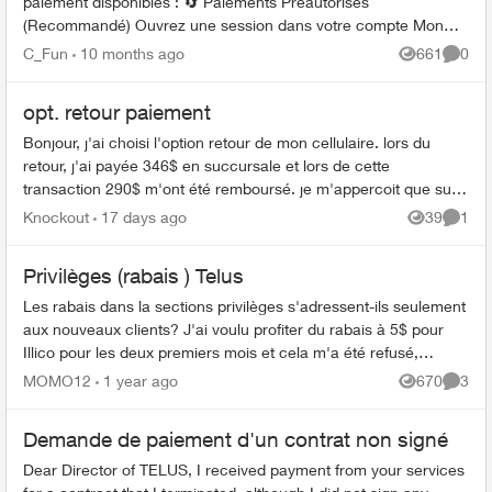
paiement disponibles : 🔄 Paiements Préautorisés
(Recommandé) Ouvrez une session dans votre compte Mon
TELUS. Si vous avez plusieurs compt...
C_Fun
10 months ago
661
0
Views
Comme
opt. retour paiement
Bonjour, j'ai choisi l'option retour de mon cellulaire. lors du
retour, j'ai payée 346$ en succursale et lors de cette
transaction 290$ m'ont été remboursé. je m'appercoit que sur
ma facture un coût...
Knockout
17 days ago
39
1
Views
Comme
Privilèges (rabais ) Telus
Les rabais dans la sections privilèges s'adressent-ils seulement
aux nouveaux clients? J'ai voulu profiter du rabais à 5$ pour
Illico pour les deux premiers mois et cela m'a été refusé,
j'essaie de ...
MOMO12
1 year ago
670
3
Views
Comme
Demande de paiement d'un contrat non signé
Dear Director of TELUS, I received payment from your services