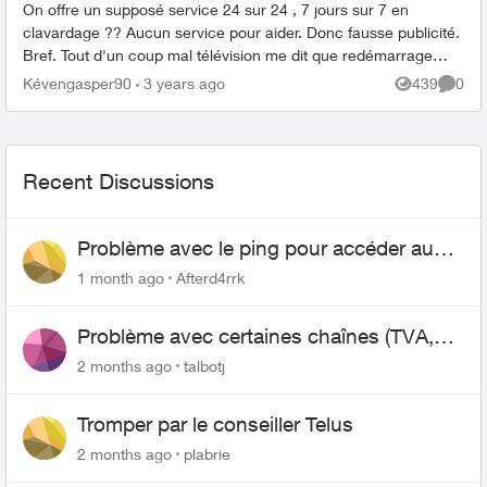
On offre un supposé service 24 sur 24 , 7 jours sur 7 en
clavardage ?? Aucun service pour aider. Donc fausse publicité.
Bref. Tout d'un coup mal télévision me dit que redémarrage
étais nécessaire. Tou...
Kévengasper90
3 years ago
439
0
Views
Comme
Recent Discussions
Problème avec le ping pour accéder au
serveurs de Riot Games (League of
1 month ago
Afterd4rrk
Legend)
Problème avec certaines chaînes (TVA,
Témoin, CTV, entre autres)
2 months ago
talbotj
Tromper par le conseiller Telus
2 months ago
plabrie