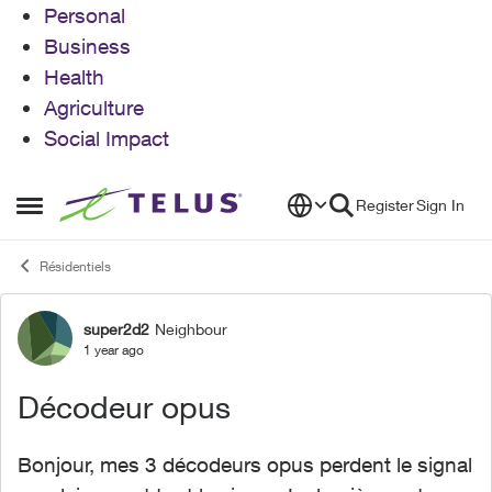
Personal
Business
Health
Agriculture
Social Impact
Skip to content
Register
Sign In
Open Side Menu
Résidentiels
super2d2
Neighbour
Forum Discussion
1 year ago
Décodeur opus
Bonjour, mes 3 décodeurs opus perdent le signal