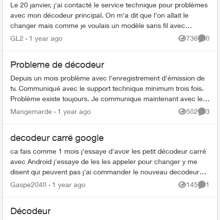
Le 20 janvier, j'ai contacté le service technique pour problèmes
avec mon décodeur principal. On m'a dit que l'on allait le
changer mais comme je voulais un modèle sans fil avec
stockage sur le cloud...
GL2
1 year ago
736
8
Views
Comme
Probleme de décodeur
Depuis un mois problème avec l'enregistrement d'émission de
tv. Communiqué avec le support technique minimum trois fois.
Problème existe toujours. Je communique maintenant avec le
service clientèle p...
Mangemarde
1 year ago
582
3
Views
Comme
decodeur carré google
ca fais comme 1 mois j'essaye d'avoir les petit décodeur carré
avec Android j'essaye de les les appeler pour changer y me
disent qui peuvent pas j'ai commander le nouveau decodeur
mini telus qui est ...
Gaspe2048
1 year ago
145
1
Views
Comme
Décodeur